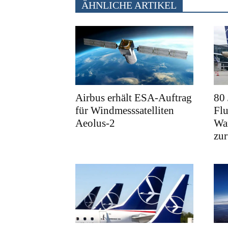
ÄHNLICHE ARTIKEL
Airbus erhält ESA-Auftrag
80
für Windmesssatelliten
Fl
Aeolus-2
War
zu