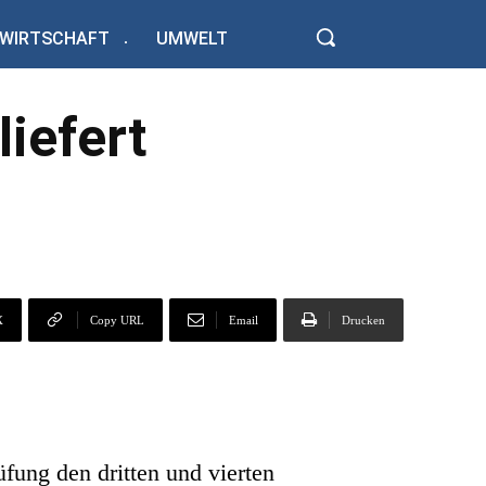
WIRTSCHAFT
UMWELT
liefert
X
Copy URL
Email
Drucken
fung den dritten und vierten