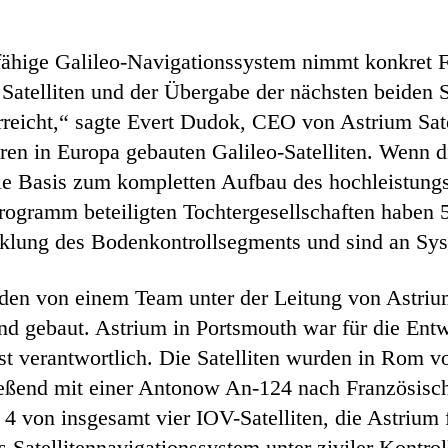
fähige Galileo-Navigationssystem nimmt konkret F
Satelliten und der Übergabe der nächsten beiden S
rreicht,“ sagte Evert Dudok, CEO von Astrium Satel
eren in Europa gebauten Galileo-Satelliten. Wenn d
 die Basis zum kompletten Aufbau des hochleistung
ogramm beteiligten Tochtergesellschaften haben 5
cklung des Bodenkontrollsegments und sind an Syste
rden von einem Team unter der Leitung von Astriu
d gebaut. Astrium in Portsmouth war für die Entw
 verantwortlich. Die Satelliten wurden in Rom vo
ließend mit einer Antonow An-124 nach Französisc
4 von insgesamt vier IOV-Satelliten, die Astrium f
es Satellitennavigationssystem unter ziviler Kontro