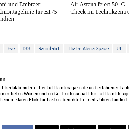
ani und Embraer:
Air Astana feiert 50. C-
dmontagelinie für E175
Check im Technikzent
Indien
Eve
ISS
Raumfahrt
Thales Alenia Space
UL
nn
Redaktionsleiter bei Luftfahrtmagazin.de und erfahrener Fachjo
inem tiefen Wissen und großer Leidenschaft für Luftfahrtdesign
t einem klaren Blick für Fakten, berichtet er seit Jahren fundie