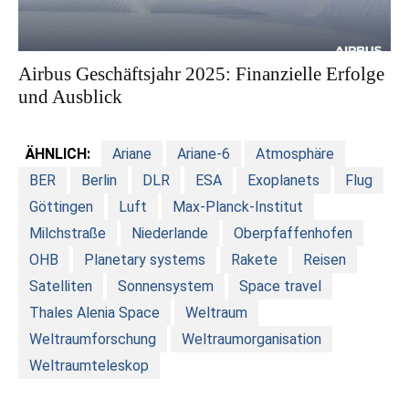
Airbus Geschäftsjahr 2025: Finanzielle Erfolge
und Ausblick
ÄHNLICH:
Ariane
Ariane-6
Atmosphäre
BER
Berlin
DLR
ESA
Exoplanets
Flug
Göttingen
Luft
Max-Planck-Institut
Milchstraße
Niederlande
Oberpfaffenhofen
OHB
Planetary systems
Rakete
Reisen
Satelliten
Sonnensystem
Space travel
Thales Alenia Space
Weltraum
Weltraumforschung
Weltraumorganisation
Weltraumteleskop