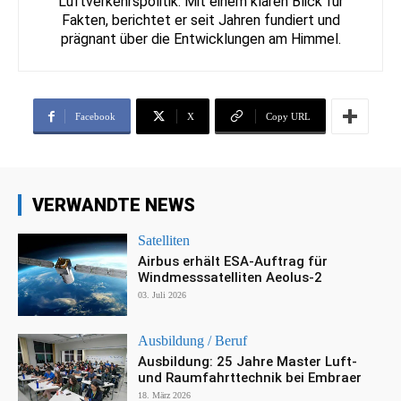
Luftverkehrspolitik. Mit einem klaren Blick für
Fakten, berichtet er seit Jahren fundiert und
prägnant über die Entwicklungen am Himmel.
Facebook
X
Copy URL
VERWANDTE NEWS
Satelliten
Airbus erhält ESA-Auftrag für
Windmesssatelliten Aeolus-2
03. Juli 2026
Ausbildung / Beruf
Ausbildung: 25 Jahre Master Luft-
und Raumfahrttechnik bei Embraer
18. März 2026