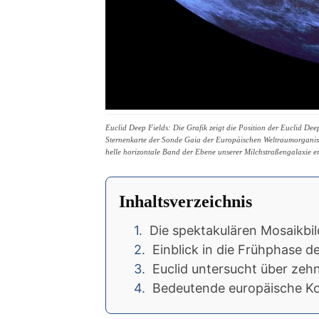
Euclid Deep Fields: Die Grafik zeigt die Position der Euclid Dee
Sternenkarte der Sonde Gaia der Europäischen Weltraumorganis
helle horizontale Band der Ebene unserer Milchstraßengalaxie ent
Inhaltsverzeichnis
Die spektakulären Mosaikbil
Einblick in die Frühphase 
Euclid untersucht über zehn
Bedeutende europäische K