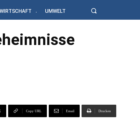
WIRTSCHAFT
UMWELT
eheimnisse
X
Copy URL
Email
Drucken