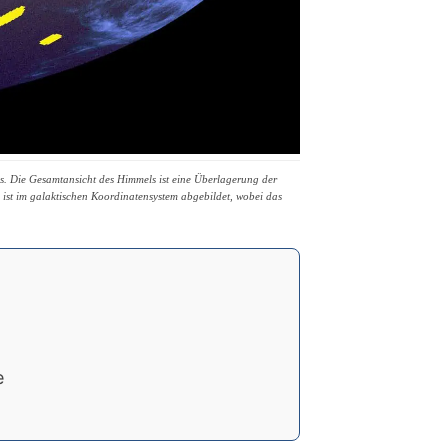
ums. Die Gesamtansicht des Himmels ist eine Überlagerung der
t im galaktischen Koordinatensystem abgebildet, wobei das
e