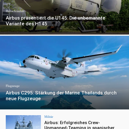
Hubschrauber
Airbus präsentiert die U145: Die unbemannte
Variante des H145
Flugzeuge
Airbus C295: Stärkung der Marine Thailands durch
neue Flugzeuge
Militär
Airbus: Erfolgreiches Crew-
Unmanned-Teaming in spanischer