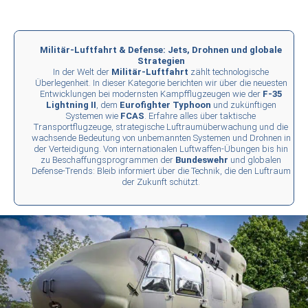
Militär-Luftfahrt & Defense: Jets, Drohnen und globale
Strategien
In der Welt der
Militär-Luftfahrt
zählt technologische
Überlegenheit. In dieser Kategorie berichten wir über die neuesten
Entwicklungen bei modernsten Kampfflugzeugen wie der
F-35
Lightning II
, dem
Eurofighter Typhoon
und zukünftigen
Systemen wie
FCAS
. Erfahre alles über taktische
Transportflugzeuge, strategische Luftraumüberwachung und die
wachsende Bedeutung von unbemannten Systemen und Drohnen in
der Verteidigung. Von internationalen Luftwaffen-Übungen bis hin
zu Beschaffungsprogrammen der
Bundeswehr
und globalen
Defense-Trends: Bleib informiert über die Technik, die den Luftraum
der Zukunft schützt.