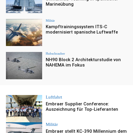
Marineübung
Militär
Kampftrainingssystem ITS-C
modernisiert spanische Luftwaffe
Hubschrauber
NH90 Block 2 Architekturstudie von
NAHEMA im Fokus
Luftfahrt
Embraer Supplier Conference:
Auszeichnung für Top-Lieferanten
Militär
Embraer stellt KC-390 Millennium dem