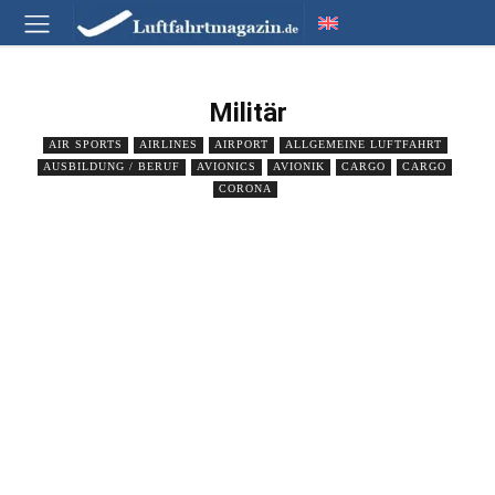
Militär
AIR SPORTS
AIRLINES
AIRPORT
ALLGEMEINE LUFTFAHRT
AUSBILDUNG / BERUF
AVIONICS
AVIONIK
CARGO
CARGO
CORONA