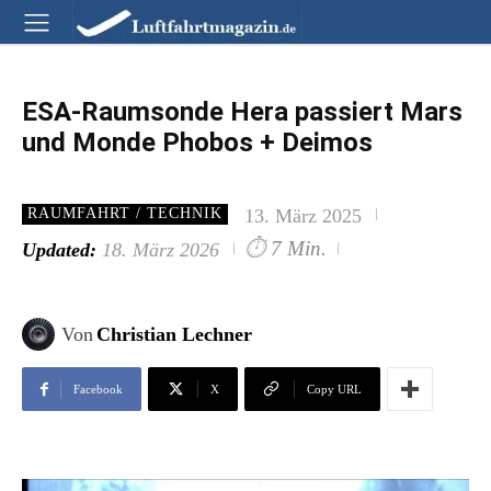
ESA-Raumsonde Hera passiert Mars
und Monde Phobos + Deimos
13. März 2025
RAUMFAHRT / TECHNIK
⏱
7 Min.
Updated:
18. März 2026
Von
Christian Lechner
Facebook
X
Copy URL