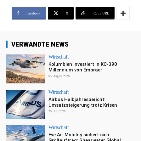
Facebook
X
Copy URL
VERWANDTE NEWS
Wirtschaft
Kolumbien investiert in KC-390
Millennium von Embraer
05. August 2026
Wirtschaft
Airbus Halbjahresbericht:
Umsatzsteigerung trotz Krisen
29. Juli 2026
Wirtschaft
Eve Air Mobility sichert sich
Großauftrag: Shearwater Global