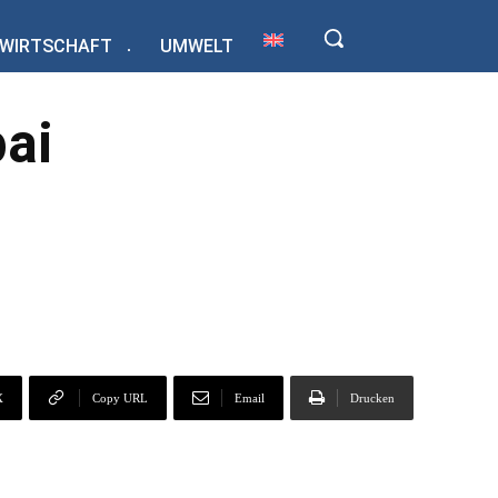
WIRTSCHAFT
UMWELT
bai
X
Copy URL
Email
Drucken