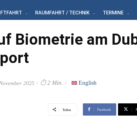
UFTFAHRT
RAUMFAHRT / TECHNIK
TERMINE
auf Biometrie am Du
rport
⏱
2 Min.
English
 November 2025
Facebook
Teilen