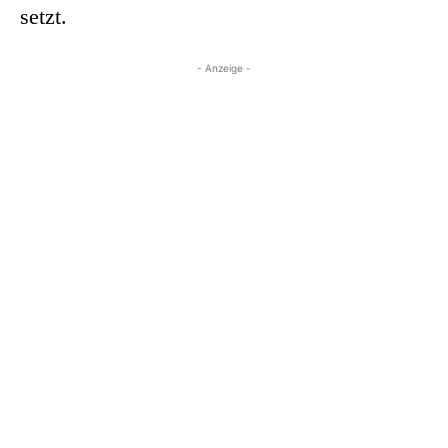
setzt.
- Anzeige -
ÄHNLICHE ARTIKEL