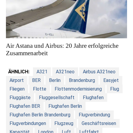
Air Astana und Airbus: 20 Jahre erfolgreiche
Zusammenarbeit
ÄHNLICH:
A321
A321neo
Airbus A321neo
Airport
BER
Berlin
Brandenburg
Easyjet
Fliegen
Flotte
Flottenmodernisierung
Flug
Fluggäste
Fluggesellschaft
Flughafen
Flughafen BER
Flughafen Berlin
Flughafen Berlin Brandenburg
Flugverbindung
Flugverbindungen
Flugzeug
Geschäftsreisen
Kapazität
London
Luft
Luftfahrt