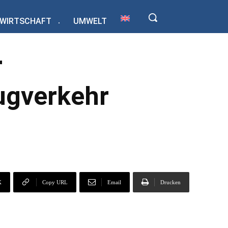
WIRTSCHAFT
UMWELT
r
ugverkehr
X
Copy URL
Email
Drucken