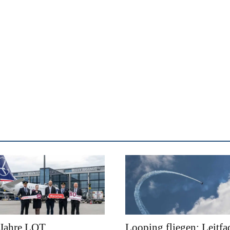
 Jahre LOT
Looping fliegen: Leitfa