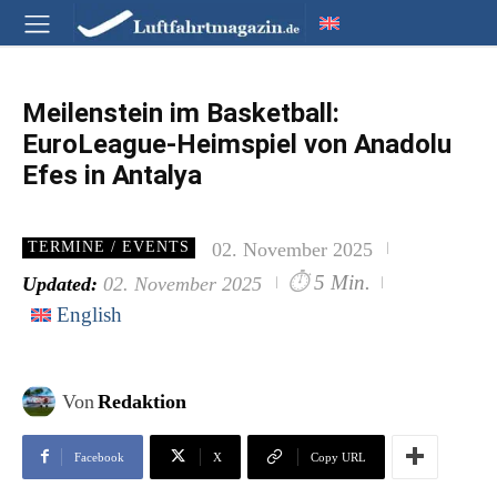
Meilenstein im Basketball:
EuroLeague-Heimspiel von Anadolu
Efes in Antalya
02. November 2025
TERMINE / EVENTS
⏱
5 Min.
Updated:
02. November 2025
English
Von
Redaktion
Facebook
X
Copy URL