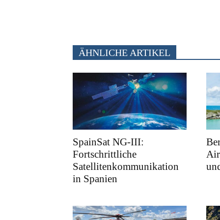
ÄHNLICHE ARTIKEL
SpainSat NG-III:
Ber
Fortschrittliche
Air
Satellitenkommunikation
und
in Spanien