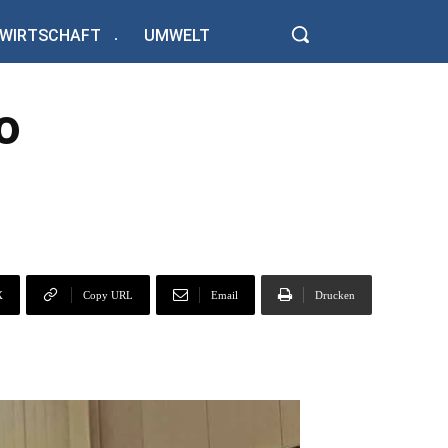
WIRTSCHAFT
UMWELT
o
X
Copy URL
Email
Drucken