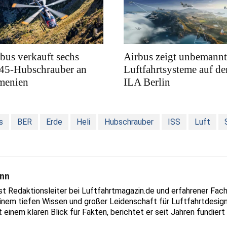
bus verkauft sechs
Airbus zeigt unbemannt
45-Hubschrauber an
Luftfahrtsysteme auf de
menien
ILA Berlin
s
BER
Erde
Heli
Hubschrauber
ISS
Luft
nn
Redaktionsleiter bei Luftfahrtmagazin.de und erfahrener Fachjo
inem tiefen Wissen und großer Leidenschaft für Luftfahrtdesign
t einem klaren Blick für Fakten, berichtet er seit Jahren fundie