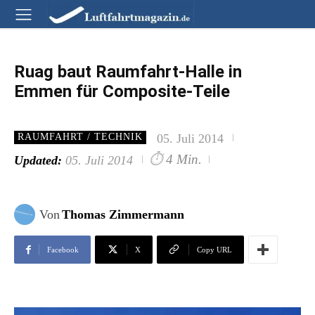
Ruag baut Raumfahrt-Halle in
Emmen für Composite-Teile
05. Juli 2014
RAUMFAHRT / TECHNIK
⏱
4 Min.
Updated:
05. Juli 2014
Von
Thomas Zimmermann
Facebook
X
Copy URL