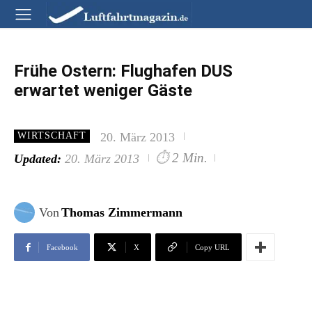
Frühe Ostern: Flughafen DUS
erwartet weniger Gäste
20. März 2013
WIRTSCHAFT
⏱
2 Min.
Updated:
20. März 2013
Von
Thomas Zimmermann
Facebook
X
Copy URL