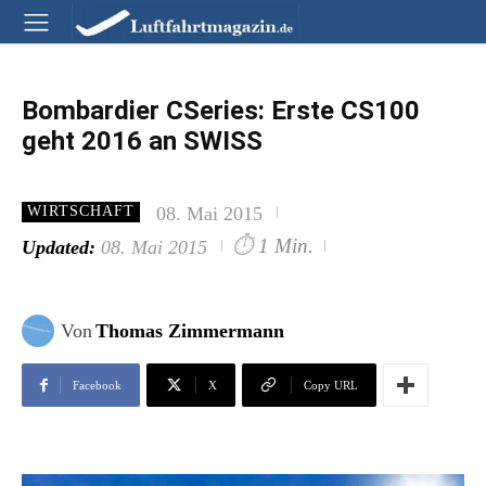
Bombardier CSeries: Erste CS100
geht 2016 an SWISS
08. Mai 2015
WIRTSCHAFT
⏱
1 Min.
Updated:
08. Mai 2015
Von
Thomas Zimmermann
Facebook
X
Copy URL