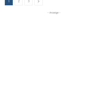
1
2
3
- Anzeige -