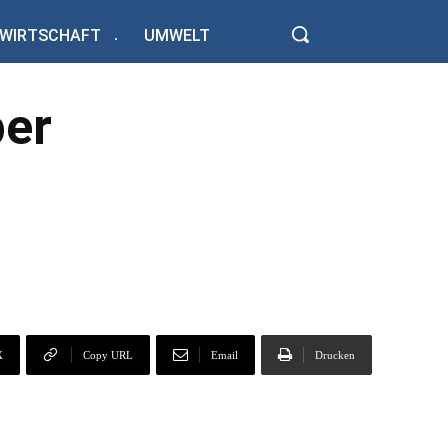
WIRTSCHAFT
UMWELT
ber
X
Copy URL
Email
Drucken