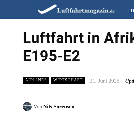
L
Luftfahrt in Afri
E195-E2
21. Juni 2025
Upd
AIRLINES
WIRTSCHAFT
Von
Nils Sörensen