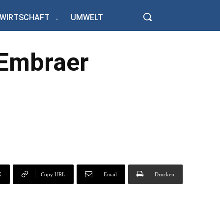
WIRTSCHAFT
UMWELT
f Embraer
X
Copy URL
Email
Drucken