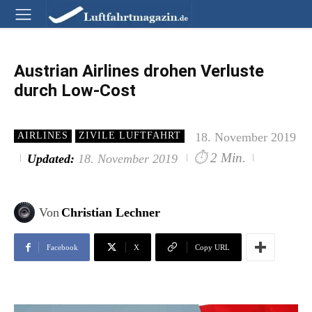
Austrian Airlines drohen Verluste
durch Low-Cost
18. November 2019
AIRLINES
ZIVILE LUFTFAHRT
⏱
2 Min.
Updated:
18. November 2019
Von
Christian Lechner
Facebook
X
Copy URL