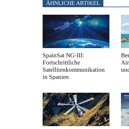
ÄHNLICHE ARTIKEL
SpainSat NG-III:
Ber
Fortschrittliche
Air
Satellitenkommunikation
und
in Spanien