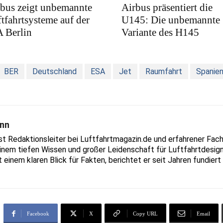
bus zeigt unbemannte
Airbus präsentiert die
tfahrtsysteme auf der
U145: Die unbemannte
 Berlin
Variante des H145
BER
Deutschland
ESA
Jet
Raumfahrt
Spanie
nn
Redaktionsleiter bei Luftfahrtmagazin.de und erfahrener Fachjo
inem tiefen Wissen und großer Leidenschaft für Luftfahrtdesign
t einem klaren Blick für Fakten, berichtet er seit Jahren fundie
Facebook
X
Copy URL
Email