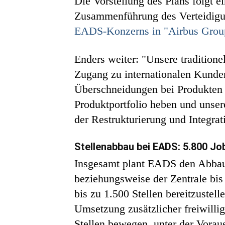
Die Vorstellung des Plans folgt 
Zusammenführung des Verteidigun
EADS-Konzerns in "Airbus Grou
Enders weiter: "Unsere tradition
Zugang zu internationalen Kunde
Überschneidungen bei Produkten 
Produktportfolio heben und unsere
der Restrukturierung und Integra
Stellenabbau bei EADS: 5.800 Jo
Insgesamt plant EADS den Abbau 
beziehungsweise der Zentrale bis
bis zu 1.500 Stellen bereitzustel
Umsetzung zusätzlicher freiwill
Stellen bewegen, unter der Vora