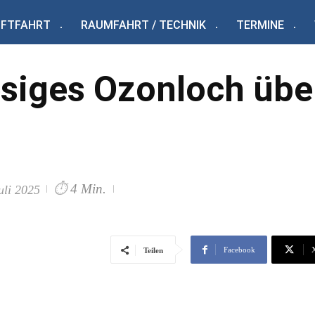
UFTFAHRT
RAUMFAHRT / TECHNIK
TERMINE
­si­ges Ozonloch übe
⏱
4 Min.
uli 2025
Facebook
Teilen