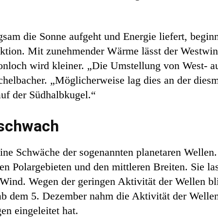
sam die Sonne aufgeht und Energie liefert, begin
ktion. Mit zunehmender Wärme lässt der Westwind 
nloch wird kleiner. „Die Umstellung von West- au
üchelbacher. „Möglicherweise lag dies an der dies
auf der Südhalbkugel.“
 schwach
ine Schwäche der sogenannten planetaren Wellen. 
en Polargebieten und den mittleren Breiten. Sie la
ind. Wegen der geringen Aktivität der Wellen bli
 ab dem 5. Dezember nahm die Aktivität der Welle
n eingeleitet hat.