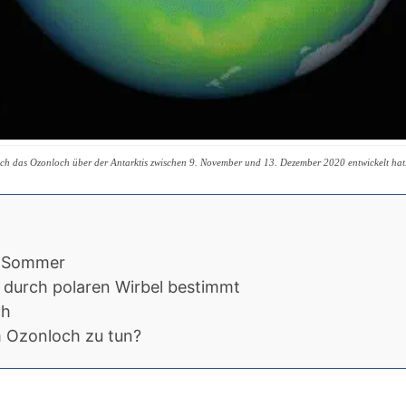
sich das Ozonloch über der Antarktis zwischen 9. November und 13. Dezember 2020 entwickelt h
er Sommer
durch polaren Wirbel bestimmt
ch
m Ozonloch zu tun?