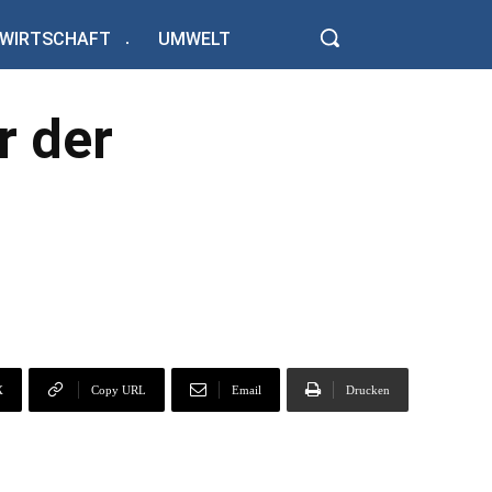
WIRTSCHAFT
UMWELT
r der
X
Copy URL
Email
Drucken