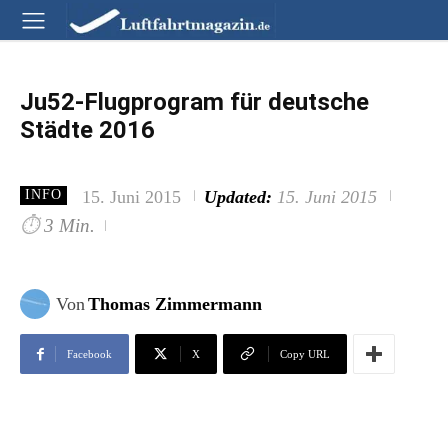
Ju52-Flugprogram für deutsche
Städte 2016
15. Juni 2015
Updated:
15. Juni 2015
INFO
⏱
3 Min.
Von
Thomas Zimmermann
Facebook
X
Copy URL