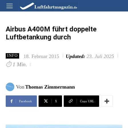
Airbus A400M führt doppelte
Luftbetankung durch
18. Februar 2015
Updated:
23. Juli 2025
INFO
⏱
1 Min.
Von
Thomas Zimmermann
Facebook
X
Copy URL