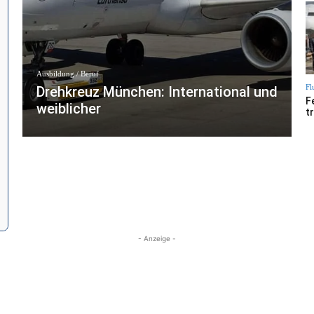
Ausbildung / Beruf
Fl
Drehkreuz München: International und
F
weiblicher
t
- Anzeige -