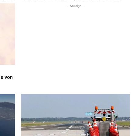
- Anzeige -
us von