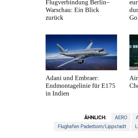
Flugverbindung Berlin–
eur
Warschau: Ein Blick
dur
zurück
Gol
Adani und Embraer:
Air
Endmontagelinie für E175
Ch
in Indien
ÄHNLICH:
AERO
A
Flughafen Paderborn/Lippstadt
L