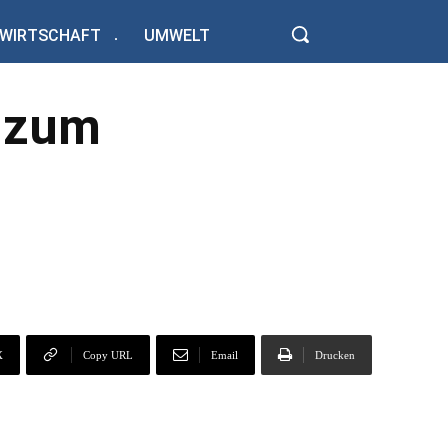
WIRTSCHAFT
UMWELT
t zum
X
Copy URL
Email
Drucken