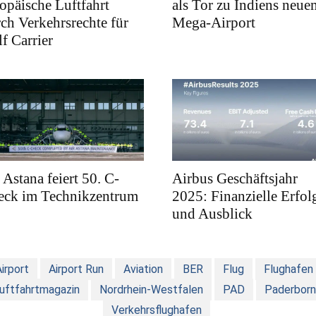
opäische Luftfahrt
als Tor zu Indiens neue
ch Verkehrsrechte für
Mega-Airport
f Carrier
 Astana feiert 50. C-
Airbus Geschäftsjahr
eck im Technikzentrum
2025: Finanzielle Erfol
und Ausblick
irport
Airport Run
Aviation
BER
Flug
Flughafen
uftfahrtmagazin
Nordrhein-Westfalen
PAD
Paderborn
Verkehrsflughafen