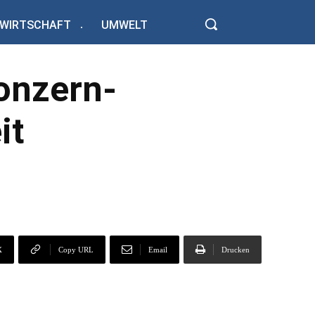
WIRTSCHAFT
UMWELT
Konzern-
it
X
Copy URL
Email
Drucken