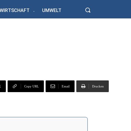
WIRTSCHAFT
UMWELT
X
Copy URL
Email
Drucken