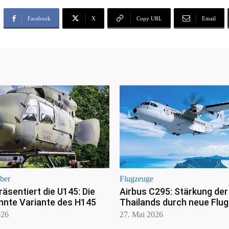
Facebook
X
Copy URL
Email
ber
Flugzeuge
räsentiert die U145: Die
Airbus C295: Stärkung der
nte Variante des H145
Thailands durch neue Flu
026
27. Mai 2026