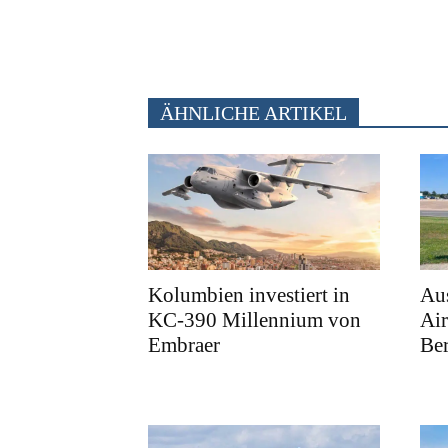
ÄHNLICHE ARTIKEL
Kolumbien investiert in
Au
KC-390 Millennium von
Air
Embraer
Ber