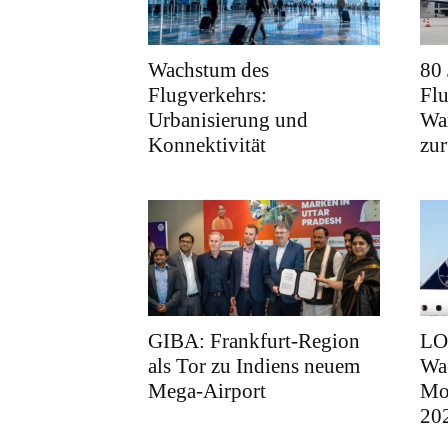
Wachstum des
80
Flugverkehrs:
Fl
Urbanisierung und
War
Konnektivität
zu
GIBA: Frankfurt-Region
LOT
als Tor zu Indiens neuem
Wa
Mega-Airport
Mod
20