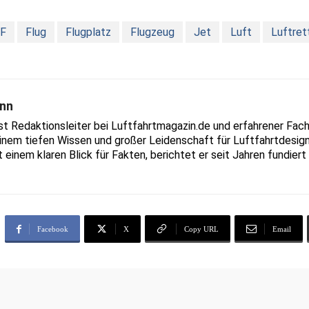
F
Flug
Flugplatz
Flugzeug
Jet
Luft
Luftret
nn
Redaktionsleiter bei Luftfahrtmagazin.de und erfahrener Fachjo
inem tiefen Wissen und großer Leidenschaft für Luftfahrtdesign
t einem klaren Blick für Fakten, berichtet er seit Jahren fundie
Facebook
X
Copy URL
Email