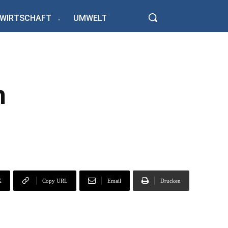
WIRTSCHAFT
UMWELT
m
X
Copy URL
Email
Drucken