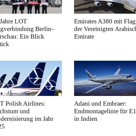
 Jahre LOT
Emirates A380 mit Flag
ugverbindung Berlin–
der Vereinigten Arabisc
schau: Ein Blick
Emirate
rück
 Polish Airlines:
Adani und Embraer:
chstum und
Endmontagelinie für E
ernisierung im Jahr
in Indien
25