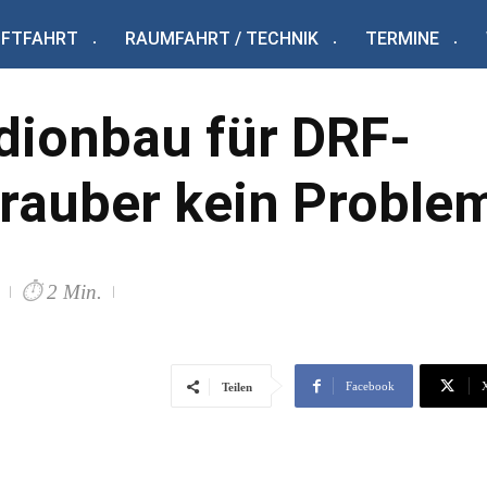
UFTFAHRT
RAUMFAHRT / TECHNIK
TERMINE
dionbau für DRF-
rauber kein Proble
⏱
2 Min.
Facebook
Teilen