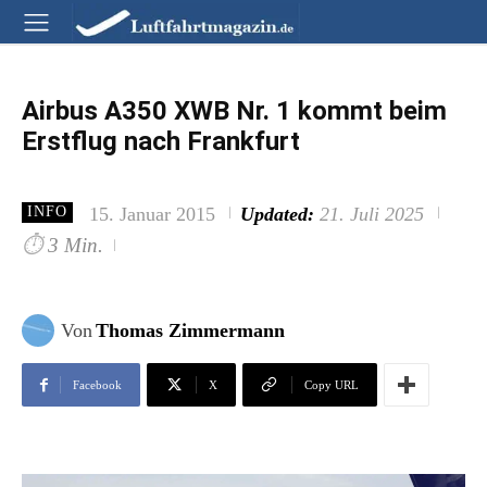
Airbus A350 XWB Nr. 1 kommt beim
Erstflug nach Frankfurt
15. Januar 2015
Updated:
21. Juli 2025
INFO
⏱
3 Min.
Von
Thomas Zimmermann
Facebook
X
Copy URL