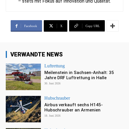
– stets mit Fokus auf Innovation und Qualität.
Facebook
X
Copy URL
VERWANDTE NEWS
Luftrettung
Meilenstein in Sachsen-Anhalt: 35
Jahre DRF Luftrettung in Halle
30. Juni 2026
Hubschrauber
Airbus verkauft sechs H145-
Hubschrauber an Armenien
18. Juni 2026