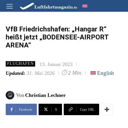
VfB Friedrichshafen: „Hangar R“
heißt jetzt „BODENSEE-AIRPORT
ARENA“
13. Januar 2023
FLUGHAFEN
⏱
2 Min.
English
Updated:
31. Mai 2026
Von
Christian Lechner
Facebook
X
Copy URL