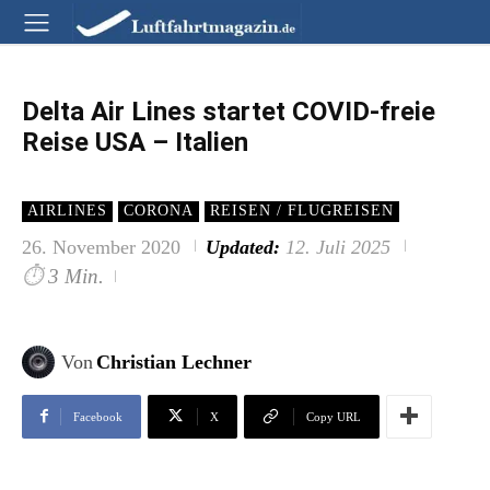
Delta Air Lines startet COVID-freie
Reise USA – Italien
AIRLINES
CORONA
REISEN / FLUGREISEN
26. November 2020
Updated:
12. Juli 2025
⏱
3 Min.
Von
Christian Lechner
Facebook
X
Copy URL