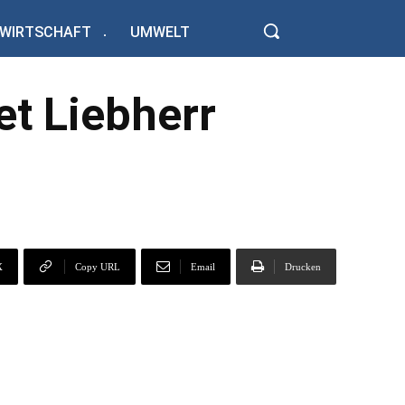
WIRTSCHAFT
UMWELT
et Liebherr
X
Copy URL
Email
Drucken