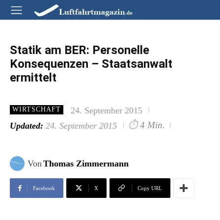
Statik am BER: Personelle
Konsequenzen – Staatsanwalt
ermittelt
24. September 2015
WIRTSCHAFT
⏱
4 Min.
Updated:
24. September 2015
Von
Thomas Zimmermann
Facebook
X
Copy URL