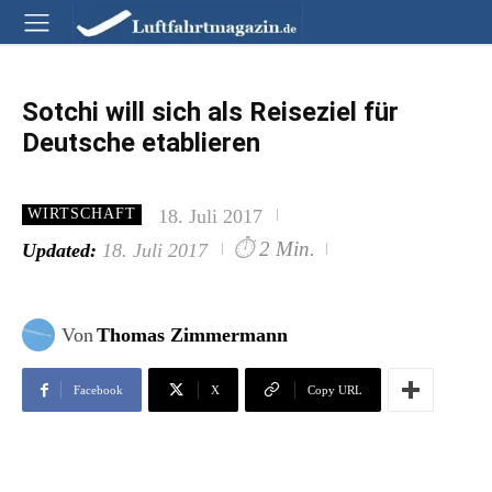
Sotchi will sich als Reiseziel für
Deutsche etablieren
18. Juli 2017
WIRTSCHAFT
⏱
2 Min.
Updated:
18. Juli 2017
Von
Thomas Zimmermann
Facebook
X
Copy URL