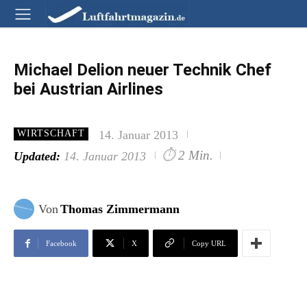
Michael Delion neuer Technik Chef
bei Austrian Airlines
14. Januar 2013
WIRTSCHAFT
⏱
2 Min.
Updated:
14. Januar 2013
Von
Thomas Zimmermann
Facebook
X
Copy URL