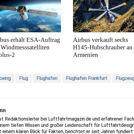
bus erhält ESA-Auftrag
Airbus verkauft sechs
 Windmesssatelliten
H145-Hubschrauber an
olus-2
Armenien
oeing
Flug
Flughafen
Flughafen Frankfurt
Flugzeu
nn
Redaktionsleiter bei Luftfahrtmagazin.de und erfahrener Fachjo
inem tiefen Wissen und großer Leidenschaft für Luftfahrtdesign
t einem klaren Blick für Fakten, berichtet er seit Jahren fundie