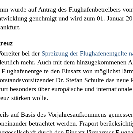
mm wurde auf Antrag des Flughafenbetreibers vom
twicklung genehmigt und wird zum 01. Januar 2014
ankfurt.
kreuz
Vorreiter bei der
Spreizung der Flughafenentgelte 
e deutlich mehr. Auch mit dem hinzugekommenen 
r Flughafenentgelte den Einsatz von möglichst lä
-Vorstandsvorsitzender Dr. Stefan Schulte das neu
t besonders über europäische und internationale 
euz stärken wolle.
ils auf Basis des Vorjahresaufkommens gemessen
oneinander betrachtet werden. Fraport berücksichti
ggesellschaft durch den Einsatz lärmarmer Flugzeu