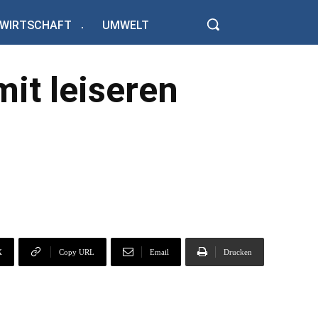
WIRTSCHAFT
UMWELT
it leiseren
X
Copy URL
Email
Drucken