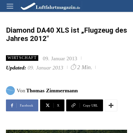
Diamond DA40 XLS ist „Flugzeug des
Jahres 2012″
09. Januar 2013
WIRTSCHAFT
⏱
2 Min.
Updated:
09. Januar 2013
Von
Thomas Zimmermann
Facebook
X
Copy URL