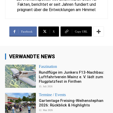
Fakten, berichtet er seit Jahren fundiert und
prägnant über die Entwicklungen am Himmel.
Facebook
X
Copy URL
VERWANDTE NEWS
Faszination
Rundflüge im Junkers F13-Nachbau:
Luftfahrtverein Mainz e. V. lädt zum
Flugplatzfest in Finthen
15. Juli 2026
Termine / Events
Gartentage Freising-Weihenstephan
2026: Rückblick & Highlights
12. Mai 2026