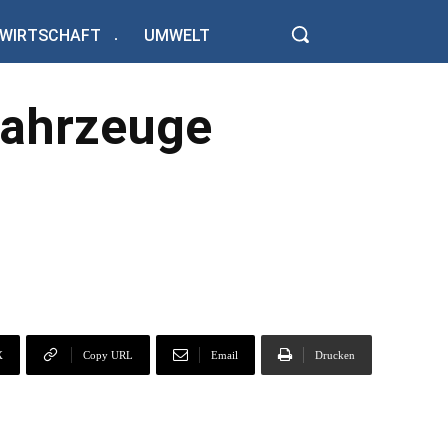
WIRTSCHAFT
UMWELT
fahrzeuge
X
Copy URL
Email
Drucken