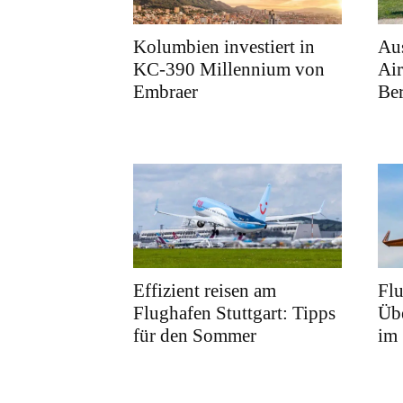
Kolumbien investiert in
Au
KC-390 Millennium von
Air
Embraer
Ber
Effizient reisen am
Fl
Flughafen Stuttgart: Tipps
Übe
für den Sommer
im