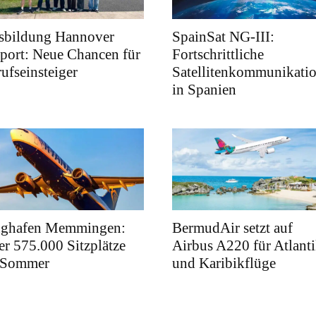
sbildung Hannover
SpainSat NG-III:
port: Neue Chancen für
Fortschrittliche
ufseinsteiger
Satellitenkommunikati
in Spanien
ughafen Memmingen:
BermudAir setzt auf
r 575.000 Sitzplätze
Airbus A220 für Atlanti
 Sommer
und Karibikflüge