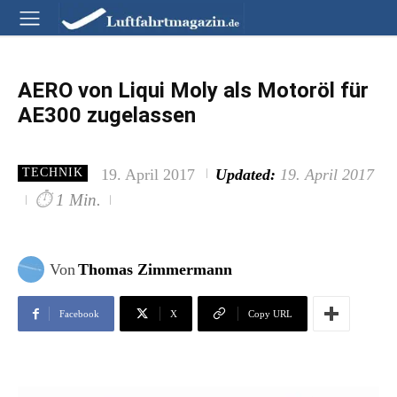
AERO von Liqui Moly als Motoröl für
AE300 zugelassen
19. April 2017
Updated:
19. April 2017
TECHNIK
⏱
1 Min.
Von
Thomas Zimmermann
Facebook
X
Copy URL