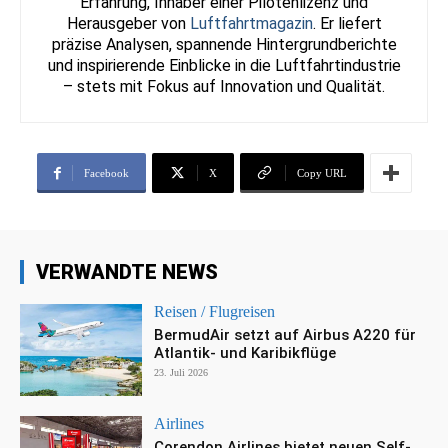
Erfahrung, Inhaber einer Pilotenlizenz und
Herausgeber von
Luftfahrtmagazin
. Er liefert
präzise Analysen, spannende Hintergrundberichte
und inspirierende Einblicke in die Luftfahrtindustrie
– stets mit Fokus auf Innovation und Qualität.
Facebook
X
Copy URL
VERWANDTE NEWS
Reisen / Flugreisen
BermudAir setzt auf Airbus A220 für
Atlantik- und Karibikflüge
23. Juli 2026
Airlines
Corendon Airlines bietet neuen Self-