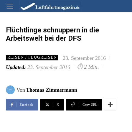
Flüchtlinge schnuppern in die
Arbeitswelt bei der DFS
23. September 2016
REISEN / FLUGREISEN
⏱
2 Min.
Updated:
23. September 2016
Von
Thomas Zimmermann
Facebook
X
Copy URL