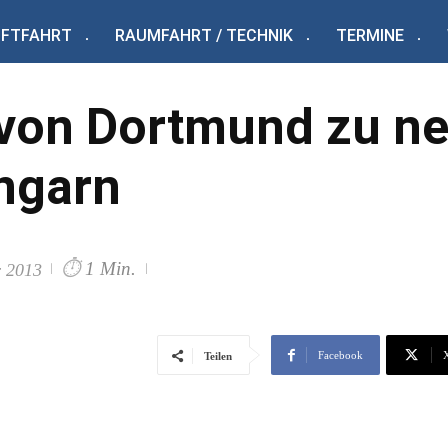
UFTFAHRT
RAUMFAHRT / TECHNIK
TERMINE
t von Dortmund zu n
Ungarn
⏱
1 Min.
r 2013
Facebook
Teilen