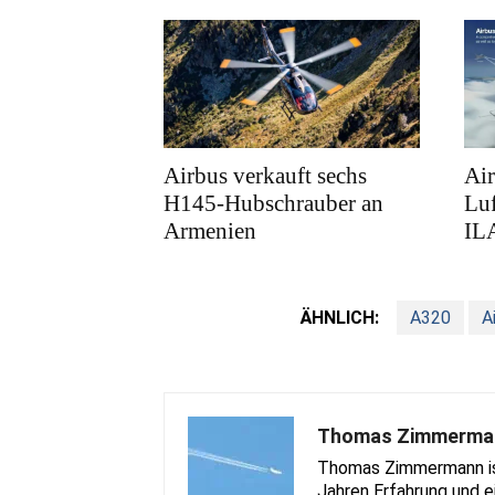
Airbus verkauft sechs
Air
H145-Hubschrauber an
Luf
Armenien
ILA
ÄHNLICH:
A320
A
Thomas Zimmerma
Thomas Zimmermann ist 
Jahren Erfahrung und e