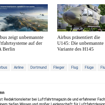
bus zeigt unbemannte
Airbus präsentiert die
tfahrtsysteme auf der
U145: Die unbemannte
 Berlin
Variante des H145
irbus
Airline
Dortmund
Flieger
Flug
Flüge
Fl
nn
Redaktionsleiter bei Luftfahrtmagazin.de und erfahrener Fachjo
inem tiefen Wissen und großer Leidenschaft für Luftfahrtdesign