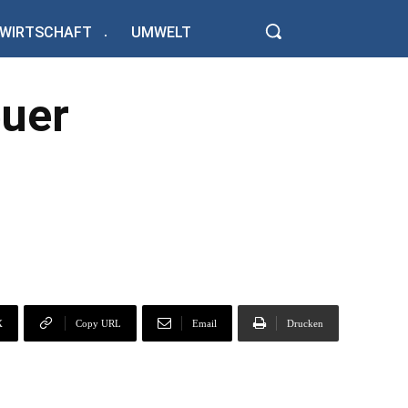
WIRTSCHAFT
UMWELT
euer
X
Copy URL
Email
Drucken