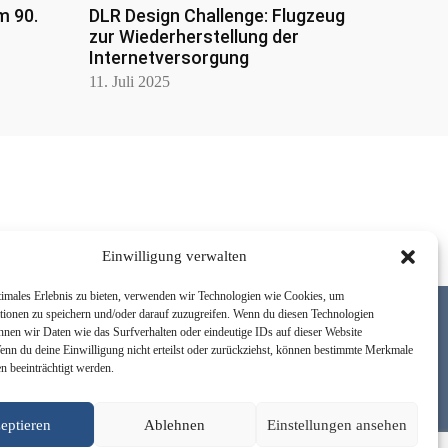
m 90.
DLR Design Challenge: Flugzeug
zur Wiederherstellung der
Internetversorgung
11. Juli 2025
Einwilligung verwalten
timales Erlebnis zu bieten, verwenden wir Technologien wie Cookies, um
tionen zu speichern und/oder darauf zuzugreifen. Wenn du diesen Technologien
nnen wir Daten wie das Surfverhalten oder eindeutige IDs auf dieser Website
Wenn du deine Einwilligung nicht erteilst oder zurückziehst, können bestimmte Merkmale
n beeinträchtigt werden.
Newsletter
Über uns
Kontakt
Facebook
Instagram
Youtube
eptieren
Ablehnen
Einstellungen ansehen