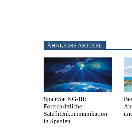
ÄHNLICHE ARTIKEL
SpainSat NG-III:
Ber
Fortschrittliche
Air
Satellitenkommunikation
und
in Spanien