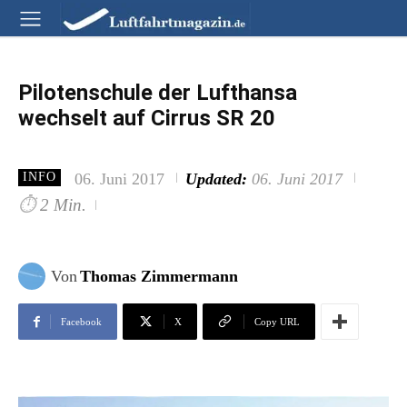
Pilotenschule der Lufthansa
wechselt auf Cirrus SR 20
06. Juni 2017
Updated:
06. Juni 2017
INFO
⏱
2 Min.
Von
Thomas Zimmermann
Facebook
X
Copy URL