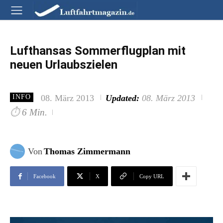
Lufthansas Sommerflugplan mit
neuen Urlaubszielen
08. März 2013
Updated:
08. März 2013
INFO
⏱
6 Min.
Von
Thomas Zimmermann
Facebook
X
Copy URL