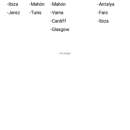
-Ibiza
-Mahón
-Mahón
-Antalya
-Jerez
-Tunis
-Varna
-Faro
-Cardiff
-Ibiza
-Glasgow
- Anzeige -