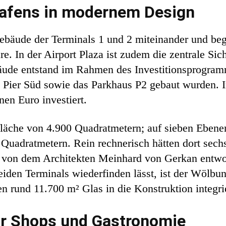
hafens in modernem Design
Gebäude der Terminals 1 und 2 miteinander und beg
. In der Airport Plaza ist zudem die zentrale Sich
äude entstand im Rahmen des Investitionsprogr
e Pier Süd sowie das Parkhaus P2 gebaut wurden. 
en Euro investiert.
fläche von 4.900 Quadratmetern; auf sieben Ebenen
Quadratmetern. Rein rechnerisch hätten dort sechs
e von dem Architekten Meinhard von Gerkan entw
iden Terminals wiederfinden lässt, ist der Wölbun
rund 11.700 m² Glas in die Konstruktion integrie
ür Shops und Gastronomie