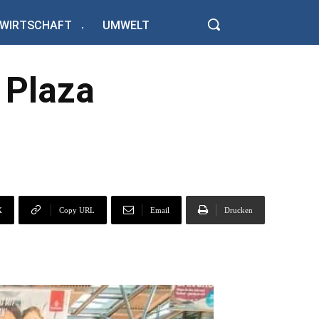
WIRTSCHAFT
UMWELT
 Plaza
X
Copy URL
Email
Drucken