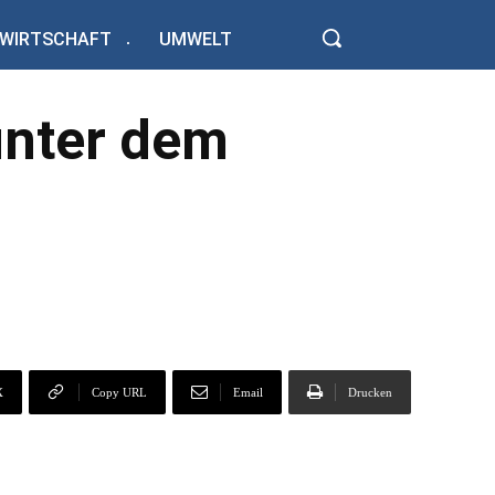
WIRTSCHAFT
UMWELT
unter dem
X
Copy URL
Email
Drucken