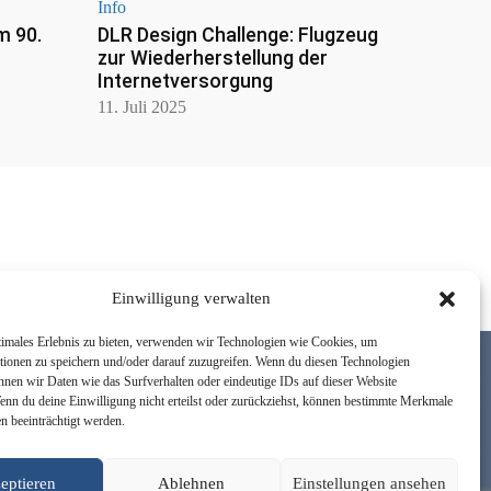
Info
m 90.
DLR Design Challenge: Flugzeug
zur Wiederherstellung der
Internetversorgung
11. Juli 2025
Einwilligung verwalten
timales Erlebnis zu bieten, verwenden wir Technologien wie Cookies, um
tionen zu speichern und/oder darauf zuzugreifen. Wenn du diesen Technologien
nnen wir Daten wie das Surfverhalten oder eindeutige IDs auf dieser Website
Wenn du deine Einwilligung nicht erteilst oder zurückziehst, können bestimmte Merkmale
n beeinträchtigt werden.
Newsletter
Über uns
Kontakt
Facebook
Instagram
Youtube
eptieren
Ablehnen
Einstellungen ansehen