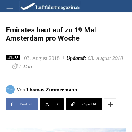
Emirates baut auf zu 19 Mal
Amsterdam pro Woche
03. August 2018
Updated:
03. August 2018
INFO
⏱
1 Min.
Von
Thomas Zimmermann
Facebook
X
Copy URL